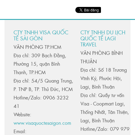
CTY TNHH VISA QUỐC
CTY TNHH DU LỊCH
TẾ SÀI GÒN
QUỐC TẾ LAGI
TRAVEL
VĂN PHÒNG TP.HCM
VĂN PHÒNG BÌNH
Địa chỉ: 309 Bạch Đằng,
THUẬN
Phường 15, quận Bình
Địa chỉ: Số 18 Trương
Thạnh, TP.HCM
Vĩnh Ký, Phước Hội,
Địa chỉ: 54/5 Quang Trung,
Lagi, Bình Thuận
P. TNP B, TP. Thủ Đức, HCM
Địa chỉ: Quầy tư vấn
Hotline/Zalo: 0906 3232
Visa - Coopmart Lagi,
41
Thống Nhất, Tân Thiện,
Website:
Lagi, Bình Thuận
www.visaquoctesaigon.com
Hotline/Zalo: 079 979
Email: