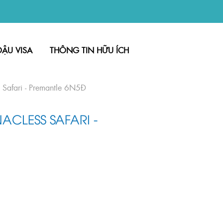
ĐẬU VISA
THÔNG TIN HỮU ÍCH
 Safari - Premantle 6N5Đ
ACLESS SAFARI -