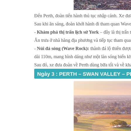
Đến Perth, đoàn tiến hành thủ tục nhập cảnh. Xe đ
Sau khi ăn sáng, đoàn khởi hành đi tham quan Wav
-
Khám phá thị trấn lịch sử York
– đây là thị trấ
Ăn trưa ở nhà hàng địa phương và tiếp tục tham qua
-
Núi đá sóng (Wave Rock):
thành đá lộ thiên đượ
dài 110m, mang hình dáng như một làn sóng biển khổ
Sau đó, xe đưa đoàn về Perth dùng bữa tối và về khá
Ngày 3 : PERTH – SWAN VALLEY – P