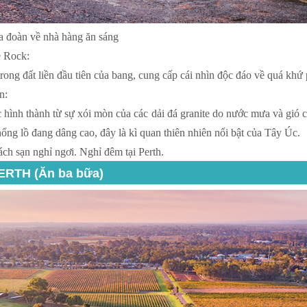
ưa đoàn về nhà hàng ăn sáng
e Rock:
n trong đất liền đầu tiên của bang, cung cấp cái nhìn độc đáo về quá k
n:
c hình thành từ sự xói mòn của các dải đá granite do nước mưa và gió
ng lồ đang dâng cao, đây là kì quan thiên nhiên nổi bật của Tây Úc.
ch sạn nghỉ ngơi. Nghỉ đêm tại Perth.
ERTH (Ăn ba bữa)