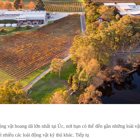
ng vật hoang dã lớn nhất tại Úc, nơi bạn có thể đến gần những loài vậ
 nhiều các loài động vật kỳ thú khác. Tiếp tụ