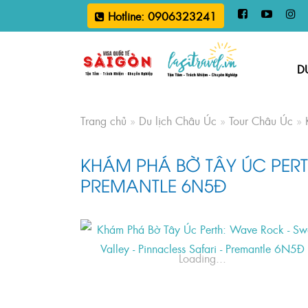
Hotline: 0906323241
D
Trang chủ
»
Du lịch Châu Úc
»
Tour Châu Úc
»
KHÁM PHÁ BỜ TÂY ÚC PERTH
PREMANTLE 6N5Đ
Loading...