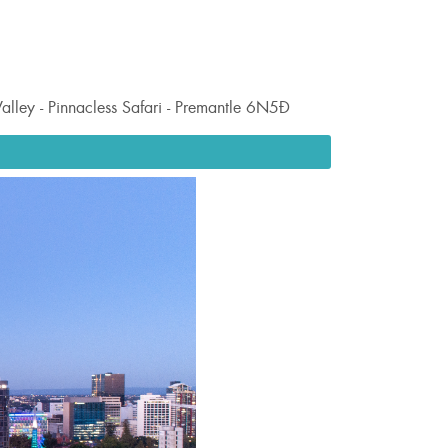
ley - Pinnacless Safari - Premantle 6N5Đ