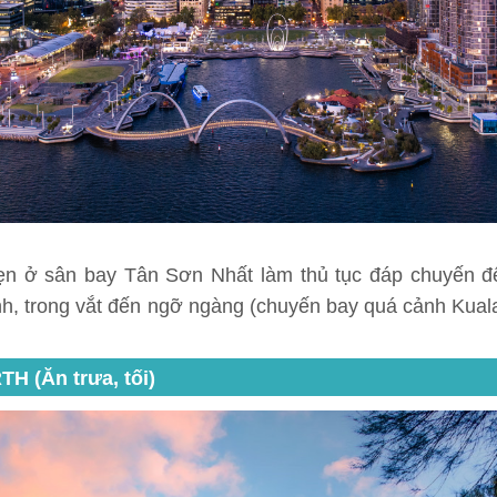
ẹn ở sân bay Tân Sơn Nhất làm thủ tục đáp chuyến đ
h, trong vắt đến ngỡ ngàng (chuyến bay quá cảnh Kual
 (Ăn trưa, tối)