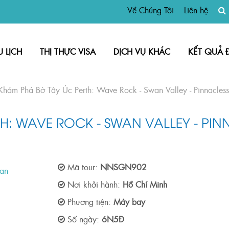
Về Chúng Tôi
Liên hệ
U LỊCH
THỊ THỰC VISA
DỊCH VỤ KHÁC
KẾT QUẢ 
Khám Phá Bờ Tây Úc Perth: Wave Rock - Swan Valley - Pinnacless
: WAVE ROCK - SWAN VALLEY - PINN
Mã tour:
NNSGN902
Nơi khởi hành:
Hồ Chí Minh
Phương tiện:
Máy bay
Số ngày:
6N5Đ