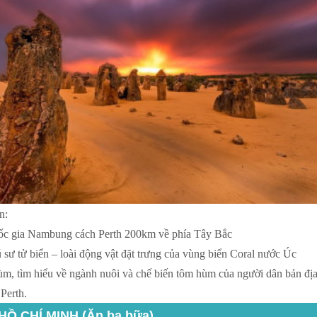
n:
ốc gia Nambung cách Perth 200km về phía Tây Bắc
sư tử biển – loài động vật đặt trưng của vùng biển Coral nước Úc
hùm, tìm hiểu về ngành nuôi và chế biến tôm hùm của người dân bản đị
Perth.
HỒ CHÍ MINH (Ăn ba bữa)