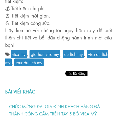
tiết kiệm:
💰 Tiết kiệm chi phí.
⏰ Tiết kiệm thời gian.
💪 Tiết kiệm công sức.
Hãy liên hệ với chúng tôi ngay hôm nay để biết
thêm chi tiết và bắt đầu chặng hành trình mới của
bạn!
visa my
,
gia han visa my
,
du lich my
,
visa du lich
my
,
tour du lich my
BÀI VIẾT KHÁC
CHÚC MỪNG ĐẠI GIA ĐÌNH KHÁCH HÀNG ĐÃ
THÀNH CÔNG CẦM TRÊN TAY 5 BỘ VISA MỸ