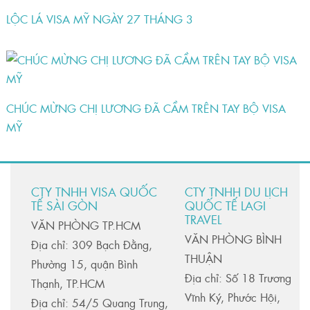
LỘC LÁ VISA MỸ NGÀY 27 THÁNG 3
CHÚC MỪNG CHỊ LƯƠNG ĐÃ CẦM TRÊN TAY BỘ VISA
MỸ
CTY TNHH VISA QUỐC
CTY TNHH DU LỊCH
TẾ SÀI GÒN
QUỐC TẾ LAGI
TRAVEL
VĂN PHÒNG TP.HCM
VĂN PHÒNG BÌNH
Địa chỉ: 309 Bạch Đằng,
THUẬN
Phường 15, quận Bình
Địa chỉ: Số 18 Trương
Thạnh, TP.HCM
Vĩnh Ký, Phước Hội,
Địa chỉ: 54/5 Quang Trung,