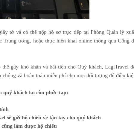
iấy tờ và có thể nộp hồ sơ trực tiếp tại Phòng Quản lý xuấ
c Trung ương, hoặc thực hiện khai online thông qua Cổng d
ó thể gây khó khăn và bất tiện cho Quý khách, LagiTravel đ
nh chóng và hoàn toàn miễn phí cho mọi đối tượng đủ điều kiệ
ủa quý khách ko còn phức tạp:
tỉnh
l sẽ gửi hộ chiếu về tận tay cho quý khách
 cũng làm được hộ chiếu