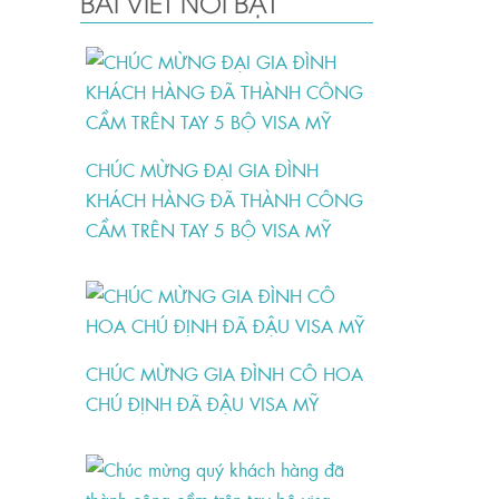
BÀI VIẾT NỔI BẬT
CHÚC MỪNG ĐẠI GIA ĐÌNH
KHÁCH HÀNG ĐÃ THÀNH CÔNG
CẦM TRÊN TAY 5 BỘ VISA MỸ
CHÚC MỪNG GIA ĐÌNH CÔ HOA
CHÚ ĐỊNH ĐÃ ĐẬU VISA MỸ