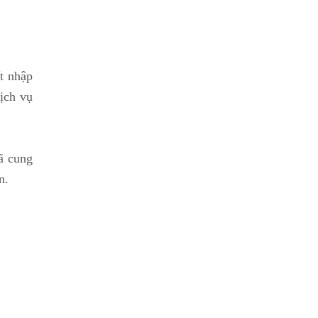
t nhập
ịch vụ
ã cung
n.