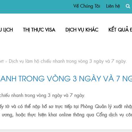
Về Chúng Tôi
Liên hệ
U LỊCH
THỊ THỰC VISA
DỊCH VỤ KHÁC
KẾT QUẢ 
rt
»
Dịch vụ làm hộ chiếu nhanh trong vòng 3 ngày và 7 ngày.
HANH TRONG VÒNG 3 NGÀY VÀ 7 N
y tờ và có thể nộp hồ sơ trực tiếp tại Phòng Quản lý xuất nh
 ương, hoặc thực hiện khai online thông qua Cổng dịch vụ cô