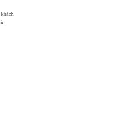
ý khách
ác.